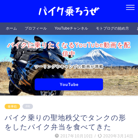
ホーム
プロフィール
YouTubeチャンネル
モトブログの始め方
バイクに乗りたくなるYouTube動画を配
信中
ツーリングやキャンプの動画が満載
YouTube
食事処
PR
バイク乗りの聖地秩父でタンクの形
をしたバイク弁当を食べてきた
2017年10月10日
/
2020年3月14日