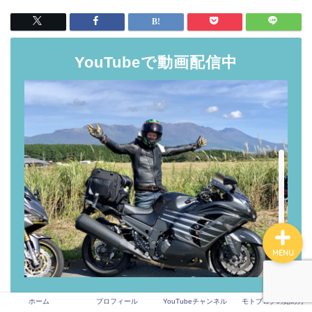
ホーム
YouTubeで動画配信中
プロフィール
YouTubeチャンネル
モトブログの始め方
MENU
ホーム
プロフィール
YouTubeチャンネル
モトブログの始め方
YouTubeにてバイクに乗りたくなる動画を配信