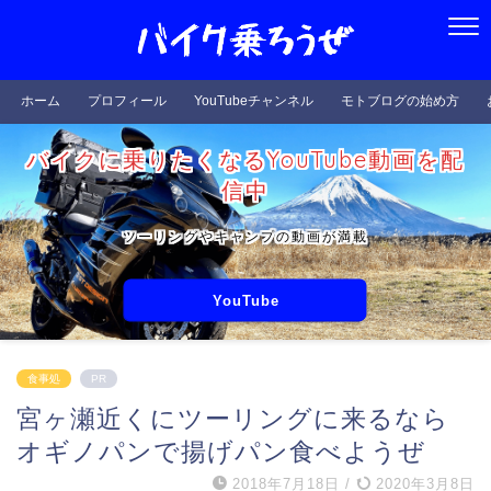
ホーム
プロフィール
YouTubeチャンネル
モトブログの始め方
バイクに乗りたくなるYouTube動画を配
信中
ツーリングやキャンプの動画が満載
YouTube
食事処
PR
宮ヶ瀬近くにツーリングに来るなら
オギノパンで揚げパン食べようぜ
2018年7月18日
/
2020年3月8日