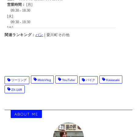
関連ランキング：
パン
| 愛川町その他
ツーリング
MotoVlog
YouTube
バイク
Kawasaki
ZX-14R
ABOUT ME