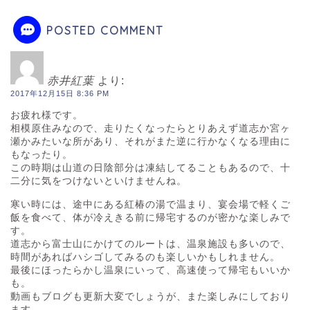
POSTED COMMENT
赤井紅葉
より:
2017年12月15日 8:36 PM
お疲れ様です。
相模原住みなので、走りたくなったらとりあえず道志か宮ヶ
瀬かみたいな所があり、それがまた逆に行かなくなる理由に
もなったり。
この時期は山道の日陰部分は凍結してることもあるので、十
二分に気をつけないといけませんね。
寒い時には、途中にある紅椿の湯で温まり、宴会場で軽くご
飯を食べて、体が冷えきる前に帰宅するのが密かな楽しみで
す。
道志から富士山にかけてのルートは、温泉施設も多いので、
時間があればハシゴしてみるのも楽しいかもしれません。
最後にほったらかし温泉にいって、高速使って帰宅もいいか
も。
動画もブログも更新大変でしょうが、また楽しみにしており
ます。