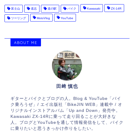
富士山
道志
道の駅
バイク
Kawasaki
ZX-14R
ツーリング
MotoVlog
YouTube
ABOUT ME
田﨑 慎也
ギターとバイクとブログの人。Blog & YouTube「バイ
ク乗ろうぜ」/ エイ出版社「BikeJIN WEB」連載中 / オ
リジナルインストアルバム「Up and Down」発売中。
Kawasaki ZX-14Rに乗って走り回ることが大好きな
人。ブログとYouTubeを通して情報発信をして、バイク
に乗りたいと思うきっかけ作りをしたい。