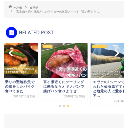
HOME
食事処
富士山へ続く道志みちのライダーの休憩スポット『道の駅どうし』
RELATED POST
処
食事処
ツーリング
宮ヶ瀬近くにツーリング
エヴァの1シーンで
イク乗りの聖地秩父で
に来るならオギノパンで
われた仙石原すすき
ンクの形をしたバイク
揚げパン食べようぜ
と地元の人に愛され
当を食べてきた
ア...
2018年7月18日
2017年10月10日
2017年1