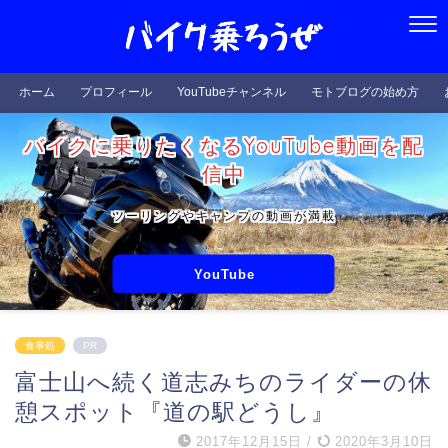
ホーム
プロフィール
YouTubeチャンネル
モトブログの始め方
バイクに乗りたくなるYouTube動画を配
信中
ツーリングやキャンプの動画が満載
YouTube
食事処
PR
富士山へ続く道志みちのライダーの休
憩スポット『道の駅どうし』
2017年12月15日
/
2020年3月10日