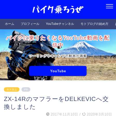
ホーム
プロフィール
YouTubeチャンネル
モトブログの始め方
バイクに乗りたくなるYouTube動画を配
信中
ツーリングやキャンプの動画が満載
YouTube
カスタム
PR
ZX-14RのマフラーをDELKEVICへ交
換しました
2017年11月10日
/
2020年3月10日