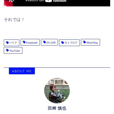
それでは！
バイク
Kawasaki
ZX-14R
モトブログ
MotoVlog
YouTube
ABOUT ME
田﨑 慎也