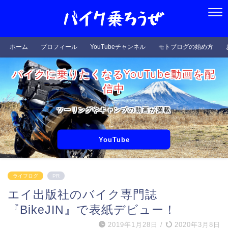
ホーム
プロフィール
YouTubeチャンネル
モトブログの始め方
バイクに乗りたくなるYouTube動画を配
信中
ツーリングやキャンプの動画が満載
YouTube
ライフログ
PR
エイ出版社のバイク専門誌
『BikeJIN』で表紙デビュー！
2019年1月28日
/
2020年3月8日