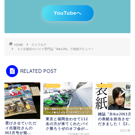
YouTubeへ
HOME
ライフログ
エイ出版社のバイク専門誌『BikeJIN』で表紙デビュー！
RELATED POST
フログ
ライフログ
ライフログ
雑誌「BikeJIN3月
の表紙を担当させて
東京と福岡合わせて112
材を受けさせていただ
だきました！【2...
名の方が来てくれたバイ
たエイ出版社さんの
ク乗ろうぜのオフ会が...
2021年1
keJIN3月号が発...
2018年1月14日