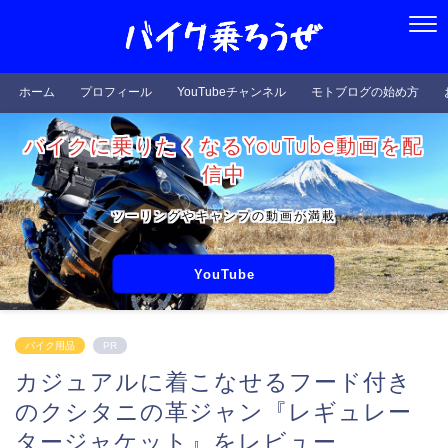
ホーム
プロフィール
YouTubeチャンネル
モトブログの始め方
バイクに乗りたくなるYouTube動画を配
信中
ツーリングやキャンプの動画が満載
YouTube
バイク用品
PR
カジュアルに着こなせるフード付き
のクシタニの革ジャン『レギュレー
タージャケット』をレビュー