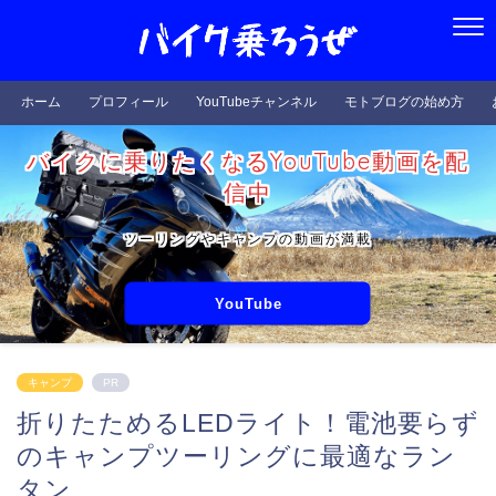
ホーム
プロフィール
YouTubeチャンネル
モトブログの始め方
バイクに乗りたくなるYouTube動画を配
信中
ツーリングやキャンプの動画が満載
YouTube
キャンプ
PR
折りたためるLEDライト！電池要らず
のキャンプツーリングに最適なラン
タン